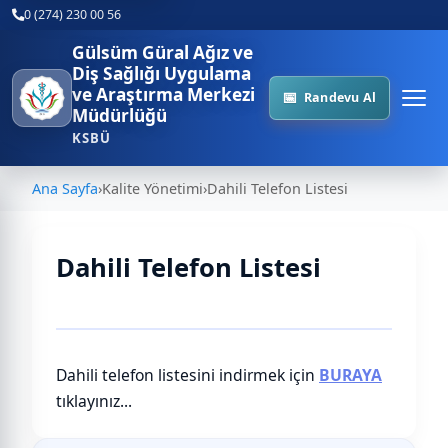
0 (274) 230 00 56
Gülsüm Güral Ağız ve
Diş Sağlığı Uygulama
ve Araştırma Merkezi
Randevu Al
Müdürlüğü
KSBÜ
Ana Sayfa
›
Kalite Yönetimi
›
Dahili Telefon Listesi
Dahili Telefon Listesi
Dahili telefon listesini indirmek için
BURAYA
tıklayınız...